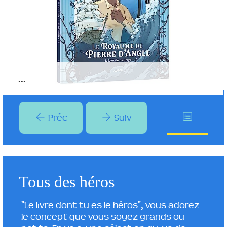
...
Préc
Suiv
Tous des héros
"Le livre dont tu es le héros", vous adorez
le concept que vous soyez grands ou