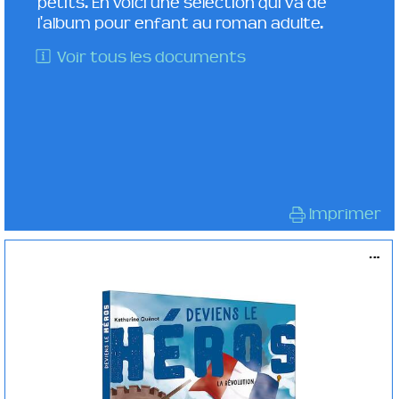
petits. En voici une sélection qui va de
l'album pour enfant au roman adulte.
Voir tous les documents
Imprimer
...
Le fantôme du louvre
ROMAN ENFANT
Bertrand PUARD
Albin Michel jeunesse (
Paris - 2022 )