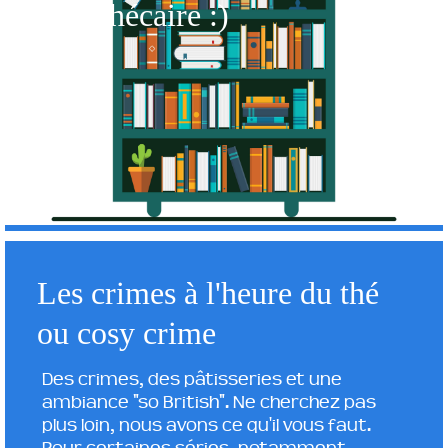
bibliothécaire :)
Les crimes à l'heure du thé
ou cosy crime
Des crimes, des pâtisseries et une
ambiance "so British". Ne cherchez pas
plus loin, nous avons ce qu'il vous faut.