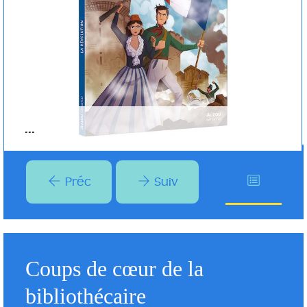
Plus d'infos
...
Préc
Suiv
Coups de cœur de la
bibliothécaire