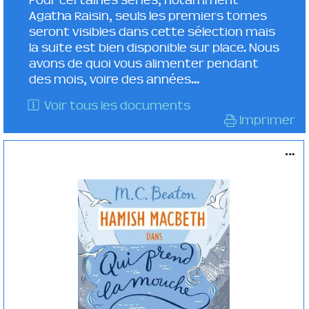
Pour certaines séries, notamment
Agatha Raisin, seuls les premiers tomes
seront visibles dans cette sélection mais
la suite est bien disponible sur place. Nous
avons de quoi vous alimenter pendant
des mois, voire des années...
Voir tous les documents
Imprimer
...
Qui prend la mouche
POLICIER
M. c BEATON
Albin Michel ( 2019 )
Plus d'infos