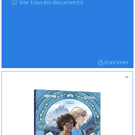
Voir tous les documents
Imprimer
...
L' art du naufrage [1]
BD / MANGA
POG
Auzou ( Paris - 2023 )
Plus d'infos