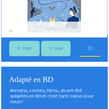
...
Préc
Suiv
Adapté en BD
Romans, contes, films... ils ont été
adaptés en BD et c'est tant mieux pour
nous !