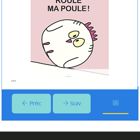
Édouard MANCEAU
Milan ( Toulouse - 2018 )
Plus d'infos
...
Préc
Suiv