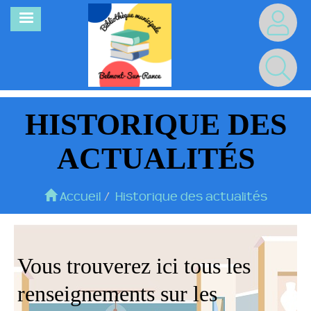
Aller
MENU
au
contenu
principal
HISTORIQUE DES
ACTUALITÉS
Accueil
Historique des actualités
Vous trouverez ici tous les
renseignements sur les