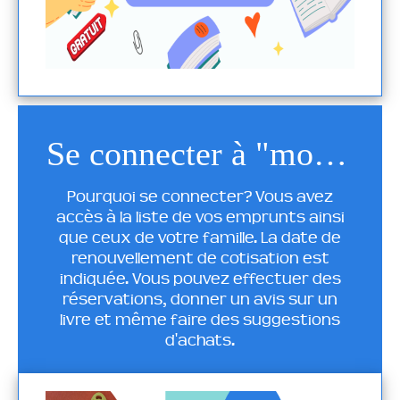
Se connecter à "mon compte"
Pourquoi se connecter? Vous avez
accès à la liste de vos emprunts ainsi
que ceux de votre famille. La date de
renouvellement de cotisation est
indiquée. Vous pouvez effectuer des
réservations, donner un avis sur un
livre et même faire des suggestions
d'achats.