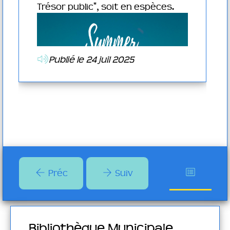
t
Trésor public", soit en espèces.
talogue
rectement
Publié le 24 juil 2025
r la
ter
essources-
Préc
Suiv
Bibliothèque Municipale
Bib