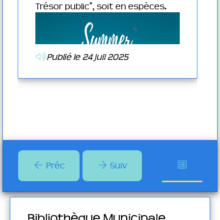
t
Trésor public", soit en espèces.
talogue
rectement
Publié le 24 juil 2025
r la
ter
essources-
Préc
Suiv
Bibliothèque Municipale
Bib