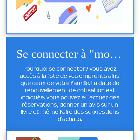
Se connecter à "mon compte"
Pourquoi se connecter? Vous avez
accès à la liste de vos emprunts ainsi
que ceux de votre famille. La date de
renouvellement de cotisation est
indiquée. Vous pouvez effectuer des
réservations, donner un avis sur un
livre et même faire des suggestions
d'achats.